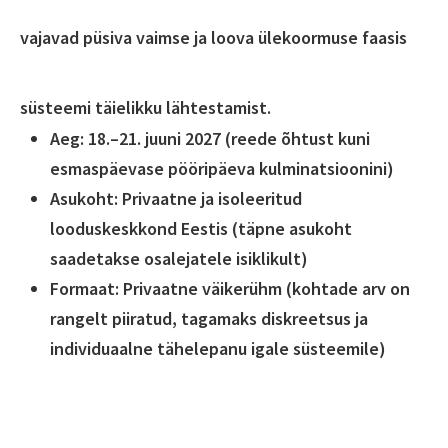
vajavad püsiva vaimse ja loova ülekoormuse faasis
süsteemi täielikku lähtestamist.
Aeg: 18.–21. juuni 2027 (reede õhtust kuni
esmaspäevase pööripäeva kulminatsioonini)
Asukoht: Privaatne ja isoleeritud
looduskeskkond Eestis (täpne asukoht
saadetakse osalejatele isiklikult)
Formaat: Privaatne väikerühm (kohtade arv on
rangelt piiratud, tagamaks diskreetsus ja
individuaalne tähelepanu igale süsteemile)