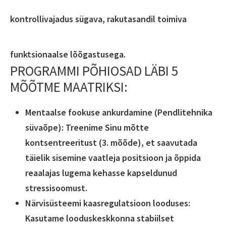
kontrollivajadus sügava, rakutasandil toimiva
funktsionaalse lõõgastusega.
PROGRAMMI PÕHIOSAD LÄBI 5
MÕÕTME MAATRIKSI:
Mentaalse fookuse ankurdamine (Pendlitehnika
süvaõpe): Treenime Sinu mõtte
kontsentreeritust (3. mõõde), et saavutada
täielik sisemine vaatleja positsioon ja õppida
reaalajas lugema kehasse kapseldunud
stressisoomust.
Närvisüsteemi kaasregulatsioon looduses:
Kasutame looduskeskkonna stabiilset