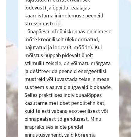
lodevust) ja õppida reaalajas
kaardistama inimolemuse peeneid
stressimustreid.
Tänapäeva infoühiskonnas on inimese
mõte krooniliselt ülekoormatud,
hajutatud ja lodev (3. mõõde). Kui
mõistus hüppab pidevalt ühelt
stiimulilt teisele, on võimatu märgata
ja dešifreerida peeneid energeetilisi
mustreid või tuvastada teise inimese
süsteemis asuvaid sügavaid blokaade.
Selles praktilises individuaalõppes
kasutame me iidset pendlitehnikat,
kuid täiesti vabana esoteerilisest või
pinnapealsest tõlgendusest. Minu
erapraksises ei ole pendel
ennustusvahend, vaid kõrgema