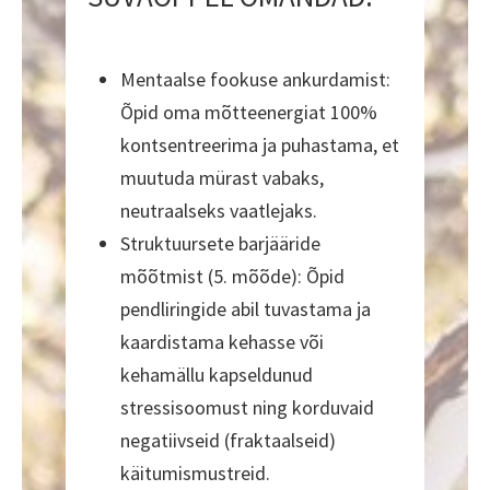
Mentaalse fookuse ankurdamist:
Õpid oma mõtteenergiat 100%
kontsentreerima ja puhastama, et
muutuda mürast vabaks,
neutraalseks vaatlejaks.
Struktuursete barjääride
mõõtmist (5. mõõde): Õpid
pendliringide abil tuvastama ja
kaardistama kehasse või
kehamällu kapseldunud
stressisoomust ning korduvaid
negatiivseid (fraktaalseid)
käitumismustreid.