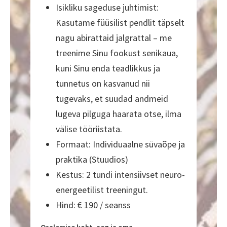
Isikliku sageduse juhtimist:
Kasutame füüsilist pendlit täpselt
nagu abirattaid jalgrattal – me
treenime Sinu fookust senikaua,
kuni Sinu enda teadlikkus ja
tunnetus on kasvanud nii
tugevaks, et suudad andmeid
lugeva pilguga haarata otse, ilma
välise tööriistata.
Formaat: Individuaalne süvaõpe ja
praktika (Stuudios)
Kestus: 2 tundi intensiivset neuro-
energeetilist treeningut.
Hind: € 190 / seanss