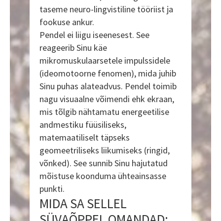
taseme neuro-lingvistiline tööriist ja
fookuse ankur.
Pendel ei liigu iseenesest. See
reageerib Sinu käe
mikromuskulaarsetele impulssidele
(ideomotoorne fenomen), mida juhib
Sinu puhas alateadvus. Pendel toimib
nagu visuaalne võimendi ehk ekraan,
mis tõlgib nähtamatu energeetilise
andmestiku füüsiliseks,
matemaatiliselt täpseks
geomeetriliseks liikumiseks (ringid,
võnked). See sunnib Sinu hajutatud
mõistuse koonduma ühteainsasse
punkti.
MIDA SA SELLEL
SÜVAÕPPEL OMANDAD: