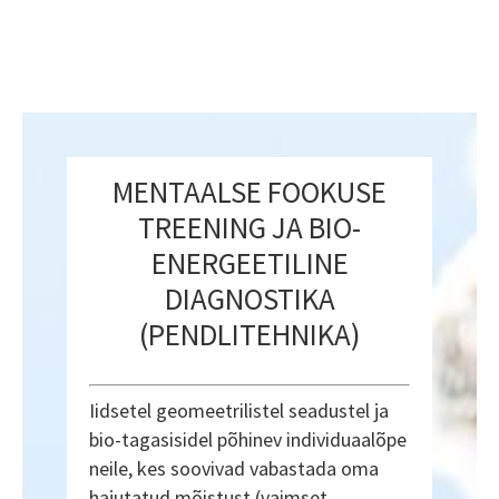
MENTAALSE FOOKUSE
TREENING JA BIO-
ENERGEETILINE
DIAGNOSTIKA
(PENDLITEHNIKA)
Iidsetel geomeetrilistel seadustel ja
bio-tagasisidel põhinev individuaalõpe
neile, kes soovivad vabastada oma
hajutatud mõistust (vaimset