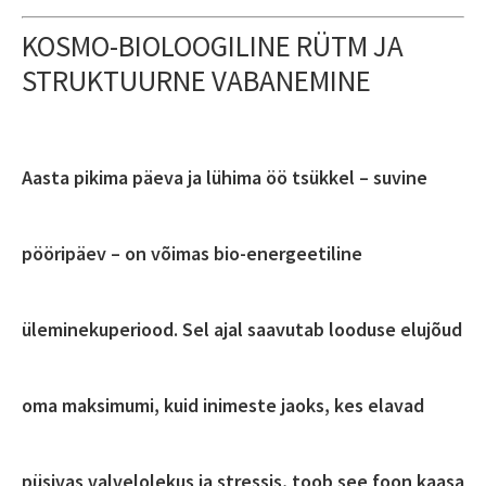
KOSMO-BIOLOOGILINE RÜTM JA
STRUKTUURNE VABANEMINE
Aasta pikima päeva ja lühima öö tsükkel – suvine
pööripäev – on võimas bio-energeetiline
üleminekuperiood. Sel ajal saavutab looduse elujõud
oma maksimumi, kuid inimeste jaoks, kes elavad
püsivas valvelolekus ja stressis, toob see foon kaasa