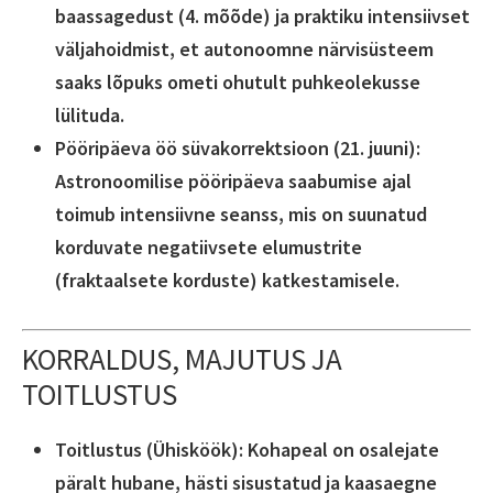
baassagedust (4. mõõde) ja praktiku intensiivset
väljahoidmist, et autonoomne närvisüsteem
saaks lõpuks ometi ohutult puhkeolekusse
lülituda.
Pööripäeva öö süvakorrektsioon (21. juuni):
Astronoomilise pööripäeva saabumise ajal
toimub intensiivne seanss, mis on suunatud
korduvate negatiivsete elumustrite
(fraktaalsete korduste) katkestamisele.
KORRALDUS, MAJUTUS JA
TOITLUSTUS
Toitlustus (Ühisköök): Kohapeal on osalejate
päralt hubane, hästi sisustatud ja kaasaegne