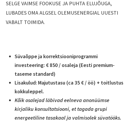
SELGE VAIMSE FOOKUSE JA PUHTA ELUJÕUGA,
LUBADES OMA ALGSEL OLEMUSENERGIAL UUESTI
VABALT TOIMIDA.
Süvaõppe ja korrektsiooniprogrammi
investeering: € 850 / osaleja (Eesti premium-
taseme standard)
Lisakulud: Majutustasu (ca 35 € / öö) + toitlustus
kokkuleppel.
Kõik osalejad läbivad eelneva anonüümse
kirjaliku konsultatsiooni, et tagada grupi
energeetiline tasakaal ja valmisolek süvatööks.