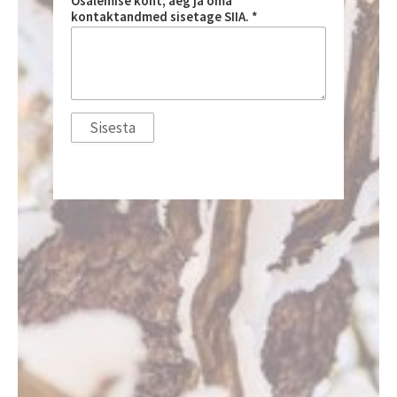
Osalemise koht, aeg ja oma
kontaktandmed sisetage SIIA.