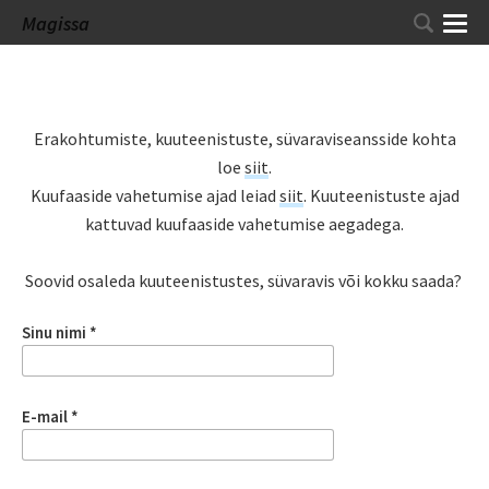
Magissa
Erakohtumiste, kuuteenistuste, süvaraviseansside kohta
loe
siit
.
Kuufaaside vahetumise ajad leiad
siit
.
Kuuteenistuste ajad
kattuvad kuufaaside vahetumise aegadega.
Soovid osaleda kuuteenistustes, süvaravis või kokku saada?
Sinu nimi
E-mail