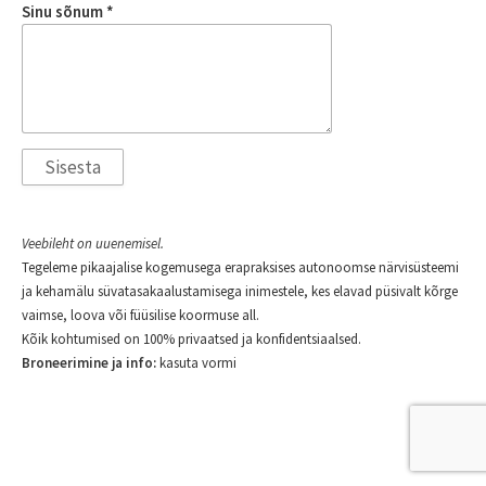
Sinu sõnum
Veebileht on uuenemisel.
Tegeleme pikaajalise kogemusega erapraksises autonoomse närvisüsteemi
ja kehamälu süvatasakaalustamisega inimestele, kes elavad püsivalt kõrge
vaimse, loova või füüsilise koormuse all.
Kõik kohtumised on 100% privaatsed ja konfidentsiaalsed.
Broneerimine ja info:
kasuta vormi